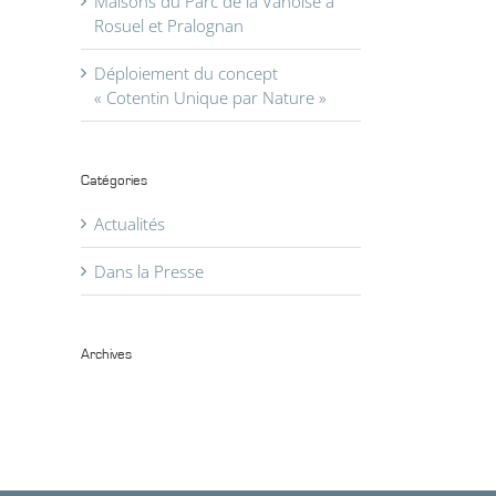
Maisons du Parc de la Vanoise à
Rosuel et Pralognan
Déploiement du concept
« Cotentin Unique par Nature »
Catégories
Actualités
Dans la Presse
il
Archives
Archives