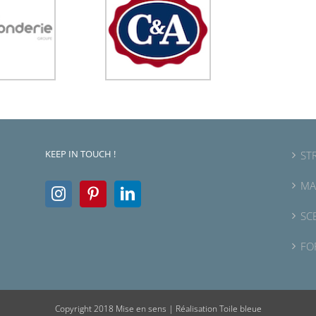
KEEP IN TOUCH !
ST
MA
SC
FO
Copyright 2018 Mise en sens |
Réalisation Toile bleue