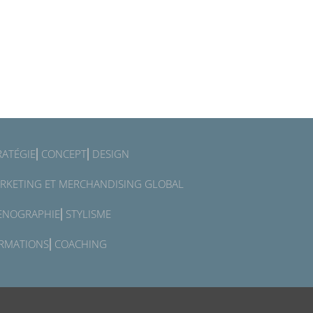
RATÉGIE⎜CONCEPT⎜DESIGN
RKETING ET MERCHANDISING GLOBAL
ENOGRAPHIE⎜STYLISME
RMATIONS⎜COACHING