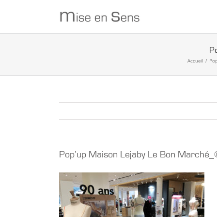
Passer
au
contenu
P
Accueil
/
Pop
Pop’up Maison Lejaby Le Bon March