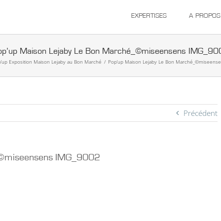
EXPERTISES
A PROPOS
op’up Maison Lejaby Le Bon Marché_©miseensens IMG_90
’up Exposition Maison Lejaby au Bon Marché
/
Pop’up Maison Lejaby Le Bon Marché_©miseens
Précédent
é_©miseensens IMG_9002