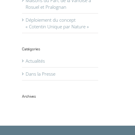
Maisons du Parc de la Vanoise à
Rosuel et Pralognan
Déploiement du concept
« Cotentin Unique par Nature »
Catégories
Actualités
il
Dans la Presse
Archives
Archives