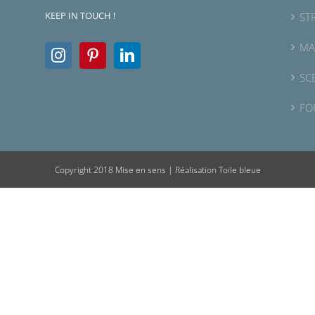
KEEP IN TOUCH !
ST
MA
SC
FO
Copyright 2018 Mise en sens |
Réalisation Toile bleue