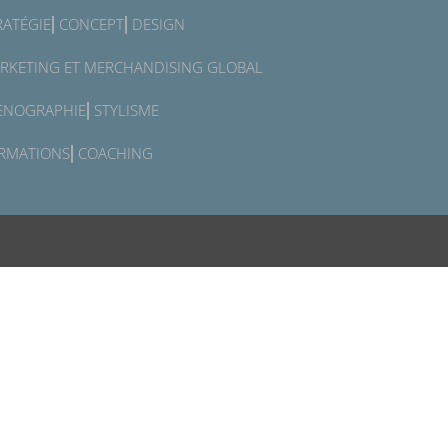
RATÉGIE⎜CONCEPT⎜DESIGN
RKETING ET MERCHANDISING GLOBAL
ENOGRAPHIE⎜STYLISME
RMATIONS⎜COACHING