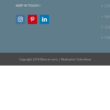
KEEP IN TOUCH !
ST
MA
SC
FO
Copyright 2018 Mise en sens |
Réalisation Toile bleue