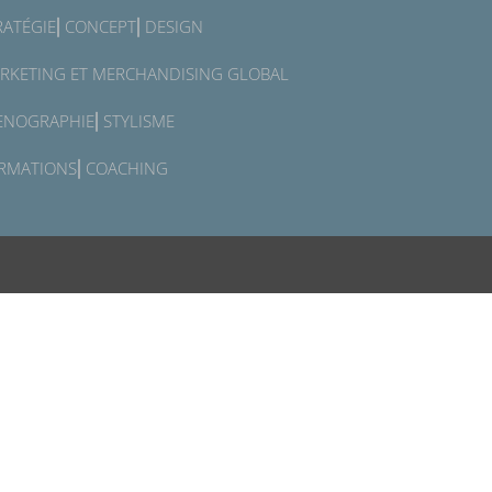
RATÉGIE⎜CONCEPT⎜DESIGN
RKETING ET MERCHANDISING GLOBAL
ENOGRAPHIE⎜STYLISME
RMATIONS⎜COACHING