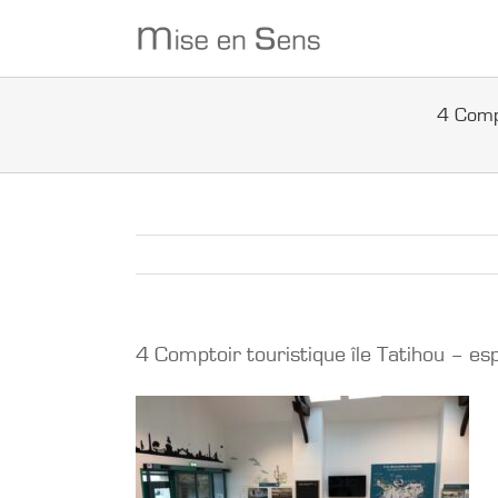
Passer
au
contenu
4 Compt
4 Comptoir touristique île Tatihou – es