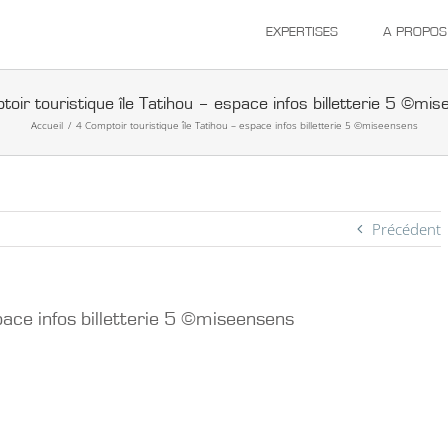
EXPERTISES
A PROPOS
oir touristique île Tatihou – espace infos billetterie 5 ©mi
Accueil
/
4 Comptoir touristique île Tatihou – espace infos billetterie 5 ©miseensens
Précédent
pace infos billetterie 5 ©miseensens