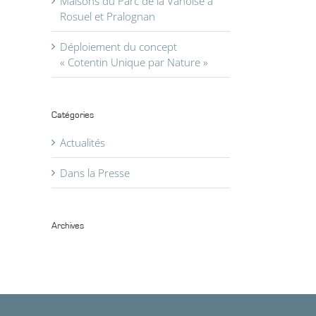
Maisons du Parc de la Vanoise à
Rosuel et Pralognan
Déploiement du concept
« Cotentin Unique par Nature »
Catégories
Actualités
il
Dans la Presse
Archives
Archives