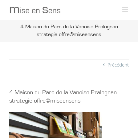
Passer
au
contenu
4 Maison du Parc de la Vanoise Pralognan
strategie offre©miseensens
Précédent
4 Maison du Parc de la Vanoise Pralognan
strategie offre©miseensens