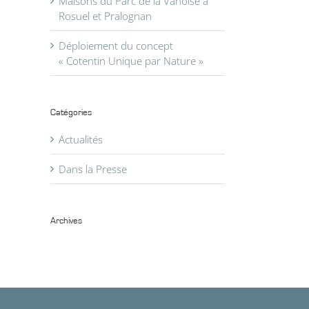
Maisons du Parc de la Vanoise à
Rosuel et Pralognan
Déploiement du concept
« Cotentin Unique par Nature »
Catégories
Actualités
il
Dans la Presse
Archives
Archives