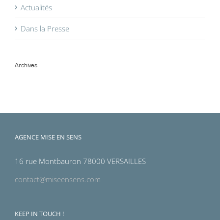
Actualités
Dans la Presse
Archives
Archives
AGENCE MISE EN SENS
16 rue Montbauron 78000 VERSAILLES
contact@miseensens.com
KEEP IN TOUCH !