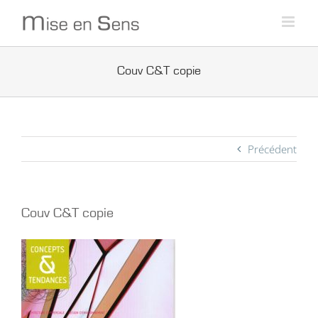
Passer
au
contenu
Couv C&T copie
Précédent
Couv C&T copie