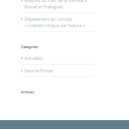
Maisons du Parc de la Vanoise à
Rosuel et Pralognan
il
Déploiement du concept
« Cotentin Unique par Nature »
Catégories
Actualités
Dans la Presse
Archives
Archives