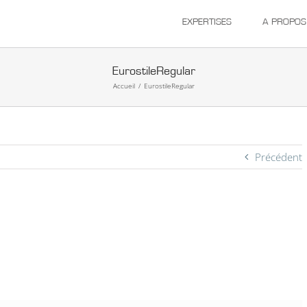
EXPERTISES
A PROPOS
EurostileRegular
Accueil
/
EurostileRegular
Précédent