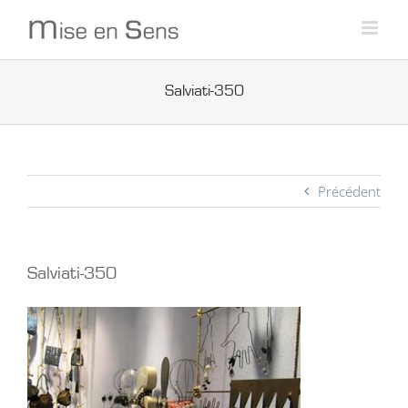
Passer
au
contenu
Salviati-350
Précédent
Salviati-350